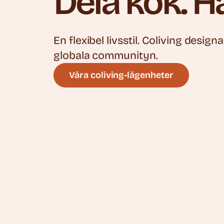
Dela kök. H
En flexibel livsstil. Coliving desig
globala communityn.
Våra coliving-lägenheter