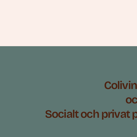
Colivin
oc
Socialt och privat 