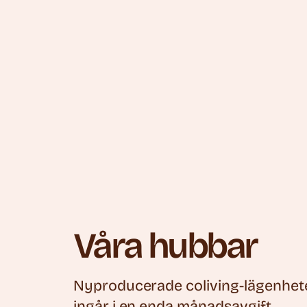
Våra hubbar
Nyproducerade coliving-lägenheter 
ingår i en enda månadsavgift.