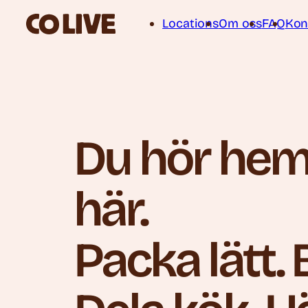
Locations
Om oss
FAQ
Kon
Du hör he
här.
Packa lätt. 