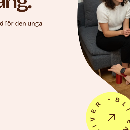
äng.
nad för den unga
BLI EN COLIV