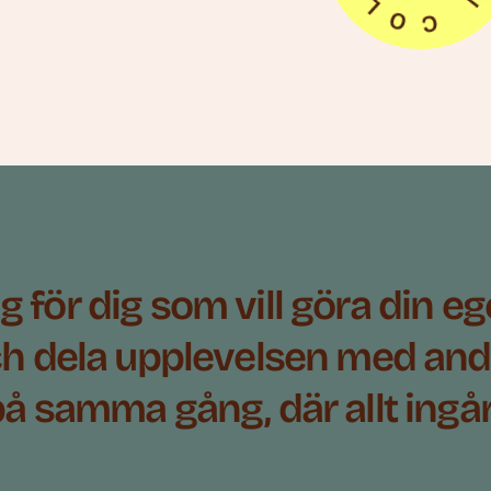
g för dig som vill göra din eg
h dela upplevelsen med and
på samma gång, där allt ingå