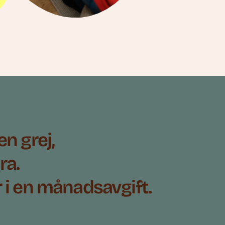
en grej,
ra.
r i en månadsavgift.