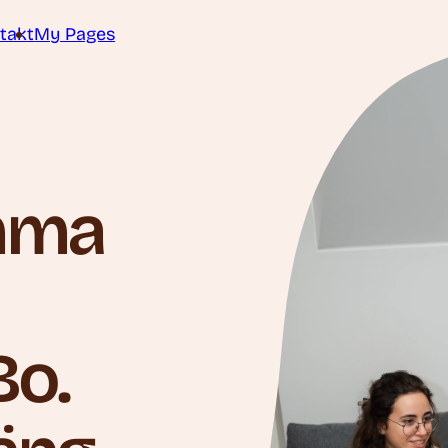
takt
My Pages
mma
Bo.