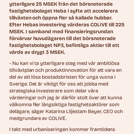
ytterligare 25 MSEK från det börsnoterade
fastighetsbolaget Heba i syfte att accelerera
tillväxten och öppna fler så kallade hubbar.
Efter Hebas investering värderas COLIVE till 225
MSEK. I samband med finansieringsrundan
förvärvar huvudägaren till det börsnoterade
fastighetsbolaget NP3, befintliga aktier till ett
värde av drygt 3 MSEK.
- Nu kan vi ta ytterligare steg med vår ambitiösa
tillväxtplan och produktinnovation för att vara en
del av att lösa bostadsbristen för unga vuxna i
Sverige. Det är viktigt för oss att jobba med
strategiska investerare som delar våra
värderingar och jag är därför stolt över att kunna
välkomna fler långsiktiga fastighetsaktörer som
delägare, säger Katarina Liljestam Beyer, CEO och
medgrundare av COLIVE.
I takt med urbaniseringen kommer framtidens