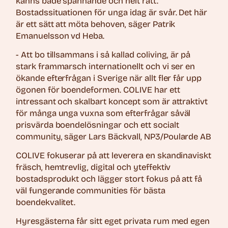
känns både spännande och helt rätt.
Bostadssituationen för unga idag är svår. Det här
är ett sätt att möta behoven, säger Patrik
Emanuelsson vd Heba.
- Att bo tillsammans i så kallad coliving, är på
stark frammarsch internationellt och vi ser en
ökande efterfrågan i Sverige när allt fler får upp
ögonen för boendeformen. COLIVE har ett
intressant och skalbart koncept som är attraktivt
för många unga vuxna som efterfrågar såväl
prisvärda boendelösningar och ett socialt
community, säger Lars Bäckvall, NP3/Poularde AB
COLIVE fokuserar på att leverera en skandinaviskt
fräsch, hemtrevlig, digital och yteffektiv
bostadsprodukt och lägger stort fokus på att få
väl fungerande communities för bästa
boendekvalitet.
Hyresgästerna får sitt eget privata rum med egen