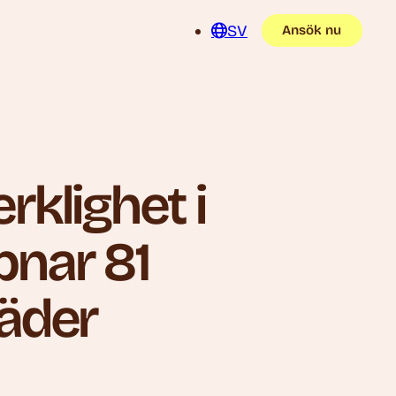
SV
Ansök nu
rklighet i
pnar 81
äder