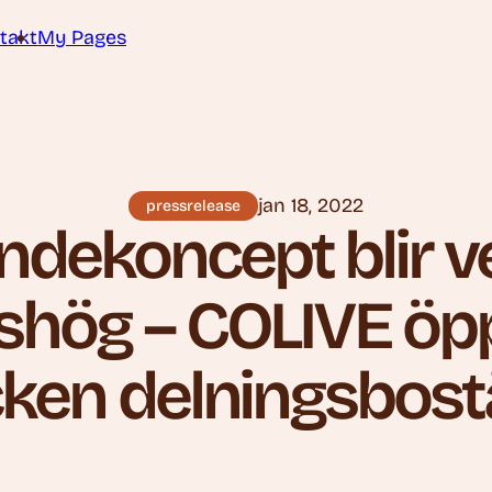
takt
My Pages
jan 18, 2022
pressrelease
dekoncept blir ve
hög – COLIVE öp
cken delningsbost