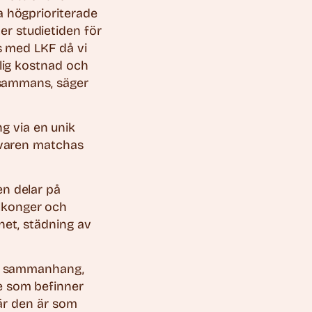
a högprioriterade
r studietiden för
ns med LKF då vi
mlig kostnad och
llsammans, säger
g via en unik
 svaren matchas
en delar på
lkonger och
net, städning av
ett sammanhang,
e som befinner
när den är som