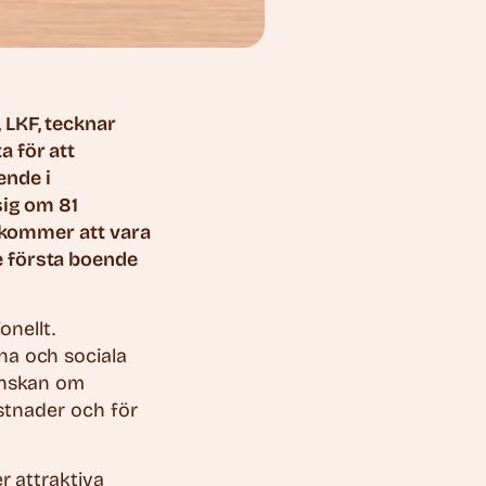
 LKF, tecknar
 för att
ende i
sig om 81
t kommer att vara
e första boende
onellt.
na och sociala
 önskan om
ostnader och för
r attraktiva