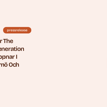
pressrelease
r The
eneration
ppnar I
lmö Och