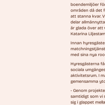
boendemiljöer för
områden då det f
att stanna kvar. 
delar allmännytta
är glada över att
Katarina Liljest
Innan hyresgäste
matchningstjänst 
med sina nya roomi
Hyresgästerna får
sociala umgänges
aktivitetsrum. I 
gemensamma yto
- Genom projektet
samtidigt som vi
sig i glappet mell