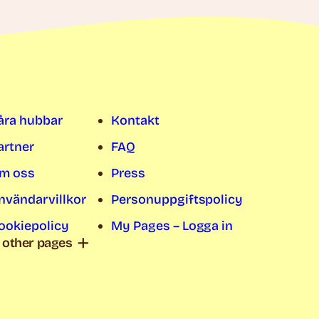
åra hubbar
Kontakt
artner
FAQ
m oss
Press
nvändarvillkor
Personuppgiftspolicy
ookiepolicy
My Pages – Logga in
other pages
oliving Stockholm
oliving Göteborg