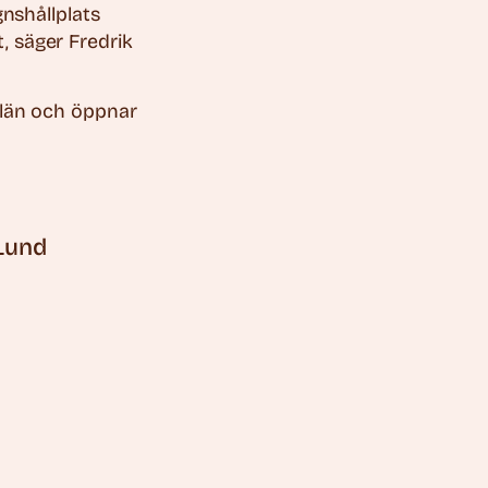
gnshållplats
 säger Fredrik
 län och öppnar
Lund