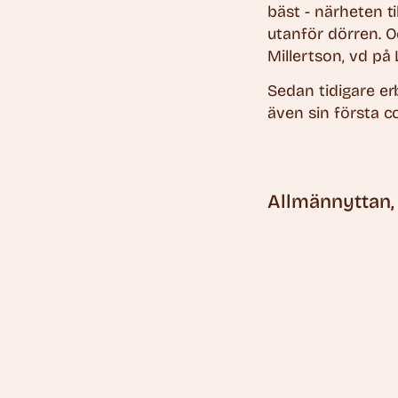
bäst - närheten t
utanför dörren. 
Millertson, vd på 
Sedan tidigare er
även sin första c
Allmännyttan