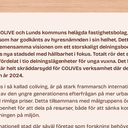
- COLIVE och Lunds kommuns helägda fastighetsbolag,
som har godkänts av hyresnämnden i sin helhet. Detta
gemensamma visionen om ett storskaligt delningsbo
nya stadsdel med hållbarhet i fokus. Totalt rör det 
 fördelat i tio delningslägenheter för unga vuxna. De
 är helt skräddarsydd för COLIVEs verksamhet där d
in år 2024.
 i så kallad coliving, är på stark frammarsch internati
s av den yngre generationens efterfrågan på mer urba
l rimliga priser. Detta tillsammans med målgruppens
öppenhet för att dela på resurser, både för att sänka k
ningen på miljön.
rnationell stad där såväl företag som forskning behöve