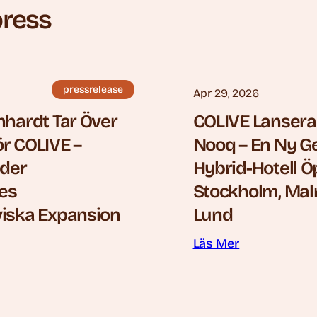
press
pressrelease
Apr 29, 2026
nhardt Tar Över
COLIVE Lansera
r COLIVE –
Nooq – En Ny G
eder
Hybrid-Hotell Ö
es
Stockholm, Ma
iska Expansion
Lund
Läs Mer