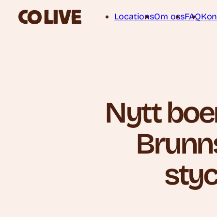
Locations
Om oss
FAQ
Kon
Nytt boen
Brunns
sty