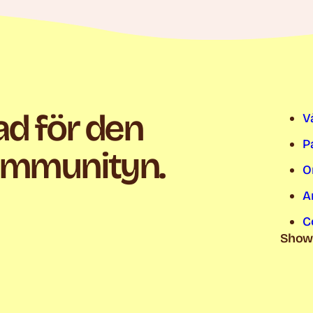
ad för den
V
P
ommunityn.
O
A
C
Show 
C
C