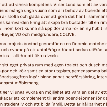
 att attrahera kompetens. Vi ser Lund som ett av vår
inns många unga vuxna som är i behov av boende efte
Vi är stolta och glada över att göra det här tillsamma
ns kärnvärden kring att skapa bra bostäder till en ri
 vi inom kort kunna slå upp dörrarna för en ny hub ti
am-Beyer, VD och medgrundare, COLIVE.
rna erbjuds bostad genomför de en Roomie-matchnin
och svarar på ett antal frågor för att sedan utifrån
es – allt för att öka trivseln.
 sitt eget privata rum med egen toalett och dusch m
ytor och kök samt en stor uteplats, gemensamma ba
månadsavgiften ingår bland annat hemförsäkring, inter
r samt möblemang.
 ger vi unga vuxna en möjlighet att vara en del av 
 skapar ett komplement till andra boendeformer för d
an studentliv och att bilda familj. Detta är hållbarhet 