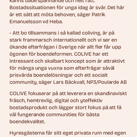
känns både spännande och helt rätt.
Bostadssituationen för unga idag är svår. Det här
är ett sätt att möta behoven, säger Patrik
Emanuelsson vd Heba.
- Att bo tillsammans i så kallad coliving, är på
stark frammarsch internationellt och vi ser en
ökande efterfrågan i Sverige när allt fler får upp
ögonen för boendeformen. COLIVE har ett
intressant och skalbart koncept som är attraktivt
för många unga vuxna som efterfrågar såväl
prisvärda boendelösningar och ett socialt
community, säger Lars Bäckvall, NP3/Poularde AB
COLIVE fokuserar på att leverera en skandinaviskt
fräsch, hemtrevlig, digital och yteffektiv
bostadsprodukt och lägger stort fokus på att få
väl fungerande communities för bästa
boendekvalitet.
Hyresgästerna får sitt eget privata rum med egen