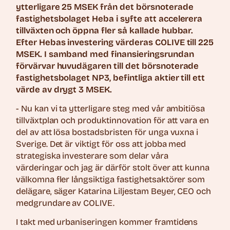
ytterligare 25 MSEK från det börsnoterade
fastighetsbolaget Heba i syfte att accelerera
tillväxten och öppna fler så kallade hubbar.
Efter Hebas investering värderas COLIVE till 225
MSEK. I samband med finansieringsrundan
förvärvar huvudägaren till det börsnoterade
fastighetsbolaget NP3, befintliga aktier till ett
värde av drygt 3 MSEK.
- Nu kan vi ta ytterligare steg med vår ambitiösa
tillväxtplan och produktinnovation för att vara en
del av att lösa bostadsbristen för unga vuxna i
Sverige. Det är viktigt för oss att jobba med
strategiska investerare som delar våra
värderingar och jag är därför stolt över att kunna
välkomna fler långsiktiga fastighetsaktörer som
delägare, säger Katarina Liljestam Beyer, CEO och
medgrundare av COLIVE.
I takt med urbaniseringen kommer framtidens